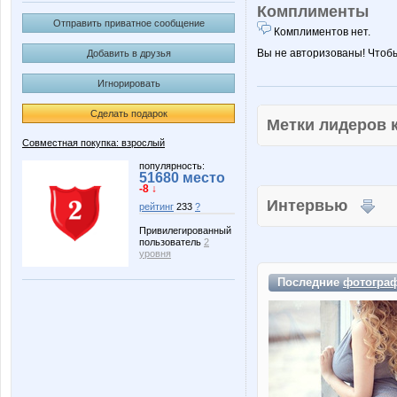
Комплименты
Отправить приватное сообщение
Комплиментов нет.
Вы не авторизованы! Чтоб
Добавить в друзья
Игнорировать
Сделать подарок
Метки лидеров
Совместная покупка: взрослый
популярность:
51680 место
-8 ↓
Интервью
рейтинг
233
?
Привилегированный
пользователь
2
уровня
Последние
фотогра