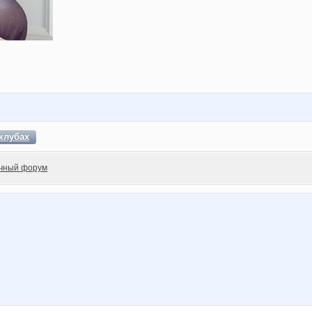
клубах
чный форум