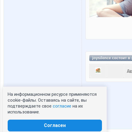
joysilence состоит в
Да
На информационном ресурсе применяются
Статистика портрета:
cookie-файлы. Оставаясь на сайте, вы
подтверждаете свое
согласие
на их
сейчас просматривают портрет - 0
использование.
зарегистрированные пользователи
посетившие портрет за 7 дней - 0
Согласен