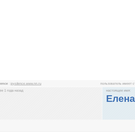
ilence
:
joysilence.www.nn.ru
пользователь имеет 
е 1 года назад
настоящее имя:
Елена