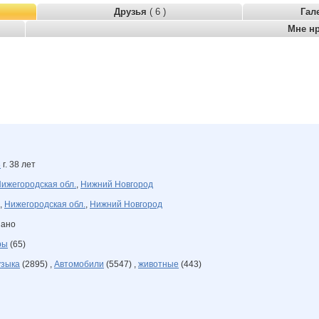
Друзья
( 6 )
Гал
Мне н
8
г. 38 лет
ижегородская обл.
,
Нижний Новгород
,
Нижегородская обл.
,
Нижний Новгород
зано
ры
(65)
зыка
(2895) ,
Автомобили
(5547) ,
животные
(443)