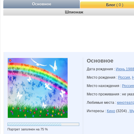
Основное
Блог
( 0 )
Шпионаж
Основное
Дата рождения :
Июнь
198
Место рождения :
Россия
,
Н
Место нахождения :
Россия
Место проживания : не ука
Любимые места :
кинотеат
Интересы :
Кино
(3204) ,
Му
Портрет заполнен на 75 %